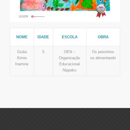
IDADE
ESCOLA
OBRA
NOME
Giulia
5
OEN –
Os peixinhos
Kimie
Organização
se alimentando
Inamine
Educacional
Nippaku