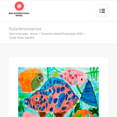
Giulia Kimie Inamine
Você está aqui:
Home
/
Desenho Infantil Exposição 2025
/
Giulia Kimie Inamine