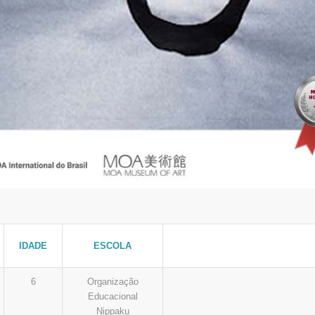
IDADE
ESCOLA
6
Organização
Educacional
Nippaku