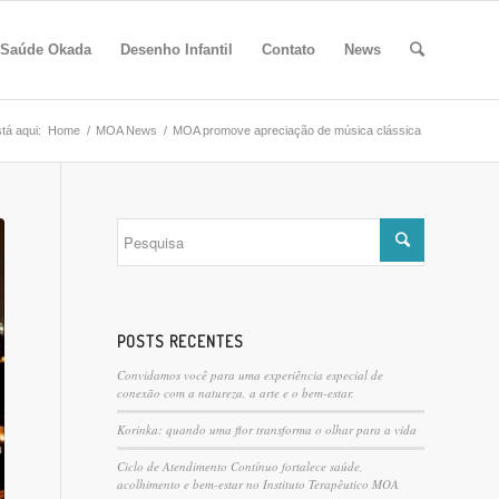
 Saúde Okada
Desenho Infantil
Contato
News
tá aqui:
Home
/
MOA News
/
MOA promove apreciação de música clássica
POSTS RECENTES
Convidamos você para uma experiência especial de
conexão com a natureza, a arte e o bem-estar.
Korinka: quando uma flor transforma o olhar para a vida
Ciclo de Atendimento Contínuo fortalece saúde,
acolhimento e bem-estar no Instituto Terapêutico MOA